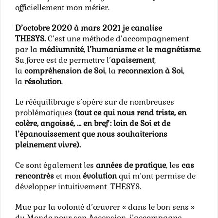
officiellement mon métier.
D’octobre 2020 à mars 2021 je canalise
THESYS.
C’est une méthode d’accompagnement
par la
médiumnité
,
l’humanisme
et
le magnétisme
.
Sa force est de permettre l’
apaisement
,
la
compréhension de Soi
, la
reconnexion à Soi
,
la
résolution
.
Le rééquilibrage s’opère sur de nombreuses
problématiques
(tout ce qui nous rend triste, en
colère, angoissé, … en bref : loin de Soi et de
l’épanouissement que nous souhaiterions
pleinement vivre).
Ce sont également les
années de pratique
, les
cas
rencontrés
et mon
évolution
qui m’ont permise de
développer intuitivement THESYS.
Mue par la volonté d’œuvrer « dans le bon sens »
du Monde pour son Ascension, j’accompagne